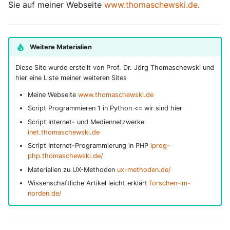
Ausgang mit Pin
3.7 WLAN
Sie auf meiner Webseite
www.thomaschewski.de
.
i
t
4.4.3 Netzwerk-
3.8 Webserver
Ein-/Ausgabe (Webserver,
i
Weitere Materialien
HTTP)
a
Diese Site wurde erstellt von Prof. Dr. Jörg Thomaschewski und
4.5 Fertige Funktionalitäten
hier eine Liste meiner weiteren Sites
l
verwenden
Meine Webseite
www.thomaschewski.de
i
Script Programmieren 1 in Python <= wir sind hier
4.6 Funktionen, Klassen und
s
Script Internet- und Mediennetzwerke
Methoden
inet.thomaschewski.de
i
Script Internet-Programmierung in PHP
iprog-
4.6.1 Funktionen
e
php.thomaschewski.de/
Materialien zu UX-Methoden
ux-methoden.de/
r
4.6.2 Rekursion
Wissenschaftliche Artikel leicht erklärt
forschen-im-
t
norden.de/
4.6.3 Klassen-Grundlagen
4.6.4 Objektstruktur &