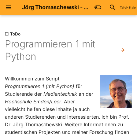
Jörg Thomaschewski - Programmieren 1 mit Python
Tafel-Style
S
u
☐ ToDo
Programmieren 1 mit
2.1 Inbetriebnahme
3.1 LED blinken
4.1 Syntax und Variablen
c
Python
h
2.2 Inbetriebnahme
3.2 LED dimmen
4.2 Schleifen
e
2.3 Thonny
3.3 LED schalten
4.3 Bedingte Anweisungen
w
Willkommen zum Script
Programmieren 1 (mit Python)
für
2.4 ChatGPT und andere KI
3.4 I2C Display
4.4 Ein- und Ausgabe –
i
Übersicht
Studierende der
Medientechnik
an der
r
3.5 Licht Sensor BH 1750
Hochschule Emden/Leer
. Aber
d
4.4.1 Konsolen: Ein- und
vielleicht helfen diese Inhalte ja auch
Ausgabe
3.6 Temperatursensor BMP
anderen Studierenden und Interessierten. Ich bin Prof.
i
280
Dr. Jörg Thomaschewski. Weitere Informationen zu
n
4.4.2 GPIO: GPIO: Ein- und
studentischen Projekten und meiner Forschung finden