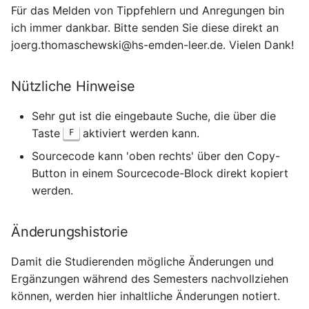
Für das Melden von Tippfehlern und Anregungen bin
Kapselung mit privaten
ich immer dankbar. Bitte senden Sie diese direkt an
Attributen
joerg.thomaschewski@hs-emden-leer.de. Vielen Dank!
4.6.5 Struktur durch klare
Methoden und Klassen
Nützliche Hinweise
4.6.6 Fehlerprüfung und
Sehr gut ist die eingebaute Suche, die über die
Absicherung
Taste
aktiviert werden kann.
F
Sourcecode kann 'oben rechts' über den Copy-
4.6.7 Zwei Klassen im
Button in einem Sourcecode-Block direkt kopiert
Zusammenspiel
werden.
4.7 Bibliotheken
Änderungshistorie
4.8 Daten speichern
Damit die Studierenden mögliche Änderungen und
Ergänzungen während des Semesters nachvollziehen
4.9 Verzeichnisse
können, werden hier inhaltliche Änderungen notiert.
bearbeiten